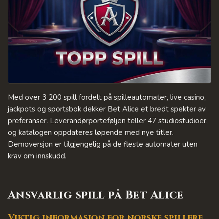
Med over 3 200 spill fordelt på spilleautomater, live casino,
jackpots og sportsbok dekker Bet Alice et bredt spekter av
preferanser. Leverandørporteføljen teller 47 studiostudioer,
og katalogen oppdateres løpende med nye titler.
Demoversjon er tilgjengelig på de fleste automater uten
krav om innskudd.
Ansvarlig spill på Bet Alice
Viktig informasjon for norske spillere