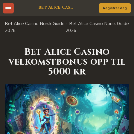
Bet Alice Casino Norsk Guide
Registrer deg
Bet Alice Casino Norsk Guide
Bet Alice Casino Norsk Guide
2026
2026
Bet Alice Casino
velkomstbonus opp til
5000 kr