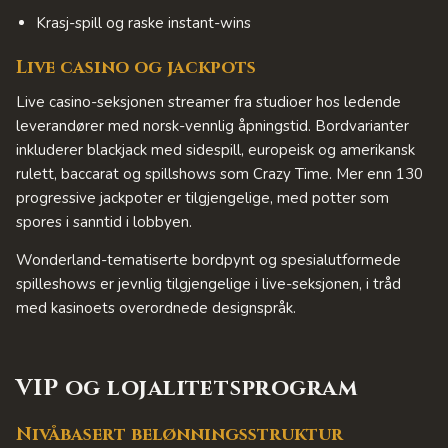
Krasj-spill og raske instant-wins
Live casino og jackpots
Live casino-seksjonen streamer fra studioer hos ledende
leverandører med norsk-vennlig åpningstid. Bordvarianter
inkluderer blackjack med sidespill, europeisk og amerikansk
rulett, baccarat og spillshows som Crazy Time. Mer enn 130
progressive jackpoter er tilgjengelige, med potter som
spores i sanntid i lobbyen.
Wonderland-tematiserte bordpynt og spesialutformede
spilleshows er jevnlig tilgjengelige i live-seksjonen, i tråd
med kasinoets overordnede designspråk.
VIP og lojalitetsprogram
Nivåbasert belønningsstruktur