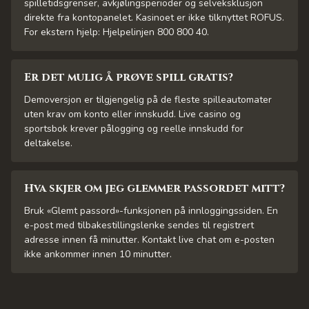
spilletidsgrenser, avkjølingsperioder og selveksklusjon
direkte fra kontopanelet. Kasinoet er ikke tilknyttet ROFUS.
For ekstern hjelp: Hjelpelinjen 800 800 40.
Er det mulig å prøve spill gratis?
Demoversjon er tilgjengelig på de fleste spilleautomater
uten krav om konto eller innskudd. Live casino og
sportsbok krever pålogging og reelle innskudd for
deltakelse.
Hva skjer om jeg glemmer passordet mitt?
Bruk «Glemt passord»-funksjonen på innloggingssiden. En
e-post med tilbakestillingslenke sendes til registrert
adresse innen få minutter. Kontakt live chat om e-posten
ikke ankommer innen 10 minutter.