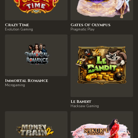
Crazy Time
Gates Of Olympus
Evolution Gaming
Pragmatic Play
Immortal Romance
Microgaming
Le Bandit
Hacksaw Gaming